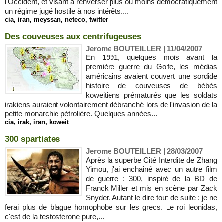
l'Occident, et visant à renverser plus ou moins démocratiquement
un régime jugé hostile à nos intérêts....
cia
,
iran
,
meyssan
,
neteco
,
twitter
Des couveuses aux centrifugeuses
Jerome BOUTEILLER | 11/04/2007
En 1991, quelques mois avant la
première guerre du Golfe, les médias
américains avaient couvert une sordide
histoire de couveuses de bébés
koweitiens prématurés que les soldats
irakiens auraient volontairement débranché lors de l'invasion de la
petite monarchie pétrolière. Quelques années...
cia
,
irak
,
iran
,
koweit
300 spartiates
Jerome BOUTEILLER | 28/03/2007
Après la superbe Cité Interdite de Zhang
Yimou, j'ai enchainé avec un autre film
de guerre : 300, inspiré de la BD de
Franck Miller et mis en scène par Zack
Snyder. Autant le dire tout de suite : je ne
ferai plus de blague homophobe sur les grecs. Le roi leonidas,
c'est de la testosterone pure,...