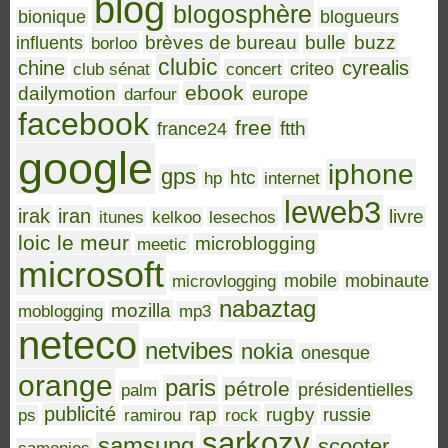
blog
blogosphère
bionique
blogueurs
brèves de bureau
bulle
buzz
influents
borloo
clubic
chine
cyrealis
club sénat
concert
criteo
ebook
dailymotion
darfour
europe
facebook
free
ftth
france24
google
iphone
gps
htc
hp
internet
leweb3
irak
iran
livre
itunes
kelkoo
lesechos
loic le meur
microblogging
meetic
microsoft
microvlogging
mobile
mobinaute
nabaztag
mozilla
moblogging
mp3
neteco
netvibes
nokia
onesque
orange
paris
pétrole
palm
présidentielles
publicité
rap
rugby
ps
ramirou
rock
russie
sarkozy
samsung
scooter