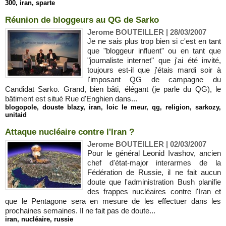
300
,
iran
,
sparte
Réunion de bloggeurs au QG de Sarko
Jerome BOUTEILLER | 28/03/2007
Je ne sais plus trop bien si c'est en tant
que "bloggeur influent" ou en tant que
"journaliste internet" que j'ai été invité,
toujours est-il que j'étais mardi soir à
l'imposant QG de campagne du
Candidat Sarko. Grand, bien bâti, élégant (je parle du QG), le
bâtiment est situé Rue d'Enghien dans...
blogopole
,
douste blazy
,
iran
,
loic le meur
,
qg
,
religion
,
sarkozy
,
unitaid
Attaque nucléaire contre l'Iran ?
Jerome BOUTEILLER | 02/03/2007
Pour le général Leonid Ivashov, ancien
chef d'état-major interarmes de la
Fédération de Russie, il ne fait aucun
doute que l'administration Bush planifie
des frappes nucléaires contre l'Iran et
que le Pentagone sera en mesure de les effectuer dans les
prochaines semaines. Il ne fait pas de doute...
iran
,
nucléaire
,
russie