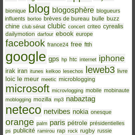
blog
blogosphère
bionique
blogueurs
brèves de bureau
bulle
buzz
influents
borloo
clubic
chine
cyrealis
club sénat
concert
criteo
ebook
dailymotion
darfour
europe
facebook
free
ftth
france24
google
iphone
gps
htc
hp
internet
leweb3
irak
iran
livre
itunes
kelkoo
lesechos
loic le meur
microblogging
meetic
microsoft
microvlogging
mobile
mobinaute
nabaztag
mozilla
moblogging
mp3
neteco
netvibes
nokia
onesque
orange
paris
pétrole
palm
présidentielles
publicité
rap
rugby
ps
ramirou
rock
russie