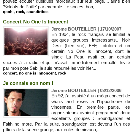
pouvez écouter quelques morceaux sur leur page. J'aime bien
'Soldats de Paille' par exemple. Le son est bon,...
qoohl
,
rock
,
soundtribes
Concert No One Is Innocent
Jerome BOUTEILLER | 17/10/2007
En 1994, le rock français se limitait à
quelques groupes intéressants.. Noir
Desir (bien sûr), FFF, Lofofora et un
certain No One Is Innocent, dont le
single La Peau avait eu un certain
succès à la radio et qui m'avait immédiatement emballé. Invité
par mon pote Seb, je suis retourné les voir hier...
concert
,
no one is innoncent
,
rock
Je connais son nom !
Jerome BOUTEILLER | 03/12/2006
En 92, j'ai assisté à un méga concert de
Gun's and roses à l'hippodrome de
vincennes. En première partie, les
organisateurs avaient programmé deux
excellents groupes : Soundgarden et
Faith no more. Par la suite, soundgarden est devenu l'un des
pilliers de la scène grunge, aux côtés de nirvana,...