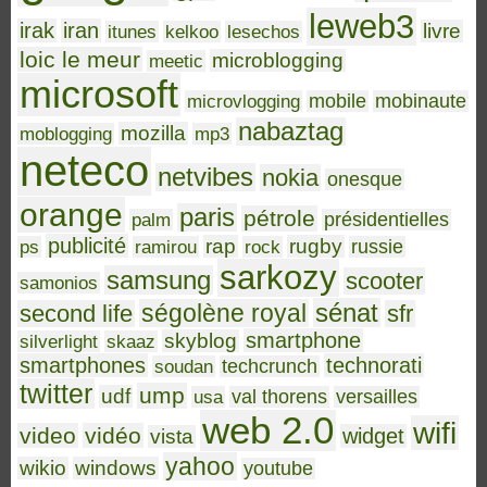
leweb3
irak
iran
livre
itunes
kelkoo
lesechos
loic le meur
microblogging
meetic
microsoft
microvlogging
mobile
mobinaute
nabaztag
mozilla
moblogging
mp3
neteco
netvibes
nokia
onesque
orange
paris
pétrole
palm
présidentielles
publicité
rap
rugby
ps
ramirou
rock
russie
sarkozy
samsung
scooter
samonios
sénat
ségolène royal
second life
sfr
smartphone
skyblog
silverlight
skaaz
smartphones
technorati
soudan
techcrunch
twitter
ump
udf
usa
val thorens
versailles
web 2.0
wifi
video
vidéo
widget
vista
yahoo
wikio
windows
youtube