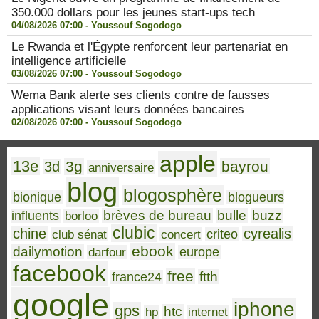
350.000 dollars pour les jeunes start-ups tech
04/08/2026 07:00 -
Youssouf Sogodogo
Le Rwanda et l'Égypte renforcent leur partenariat en
intelligence artificielle
03/08/2026 07:00 -
Youssouf Sogodogo
Wema Bank alerte ses clients contre de fausses
applications visant leurs données bancaires
02/08/2026 07:00 -
Youssouf Sogodogo
apple
13e
3g
bayrou
3d
anniversaire
blog
blogosphère
bionique
blogueurs
brèves de bureau
bulle
buzz
influents
borloo
clubic
chine
cyrealis
club sénat
concert
criteo
ebook
dailymotion
darfour
europe
facebook
free
ftth
france24
google
iphone
gps
htc
hp
internet