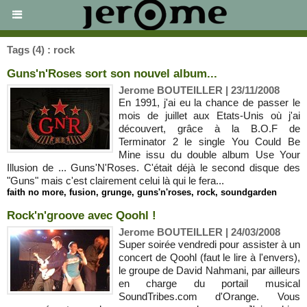
Tags (4) : rock
Guns'n'Roses sort son nouvel album...
Jerome BOUTEILLER | 23/11/2008
En 1991, j'ai eu la chance de passer le
mois de juillet aux Etats-Unis où j'ai
découvert, grâce à la B.O.F de
Terminator 2 le single You Could Be
Mine issu du double album Use Your
Illusion de ... Guns'N'Roses. C'était déjà le second disque des
"Guns" mais c'est clairement celui là qui le fera...
faith no more
,
fusion
,
grunge
,
guns'n'roses
,
rock
,
soundgarden
Rock'n'groove avec Qoohl !
Jerome BOUTEILLER | 24/03/2008
Super soirée vendredi pour assister à un
concert de Qoohl (faut le lire à l'envers),
le groupe de David Nahmani, par ailleurs
en charge du portail musical
SoundTribes.com d'Orange. Vous