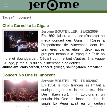
Tags (4) : concert
Chris Cornell à la Cigale
Jerome BOUTEILLER | 25/02/2009
En 1992, j'ai eu la chance d'assister au
mega concert des Guns 'n' Roses à
l'hippodrome de Vincennes dont les
premières parties étaient deux autres
groupes inconnus à l'époque : Faith no
more et Soundgarden. Cédant comme tant d'autres à la vague
Grunge, je me suis du coup intéressé à ce dernier...
audioslave
,
chris cornell
,
concert
,
grunge
,
soundgarden
,
timbaland
Concert No One Is Innocent
Jerome BOUTEILLER | 17/10/2007
En 1994, le rock français se limitait à
quelques groupes intéressants.. Noir
Desir (bien sûr), FFF, Lofofora et un
certain No One Is Innocent, dont le
single La Peau avait eu un certain