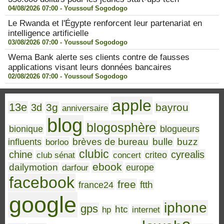
04/08/2026 07:00 -
Youssouf Sogodogo
Le Rwanda et l'Égypte renforcent leur partenariat en
intelligence artificielle
03/08/2026 07:00 -
Youssouf Sogodogo
Wema Bank alerte ses clients contre de fausses
applications visant leurs données bancaires
02/08/2026 07:00 -
Youssouf Sogodogo
apple
13e
3g
bayrou
3d
anniversaire
blog
blogosphère
bionique
blogueurs
brèves de bureau
bulle
buzz
influents
borloo
clubic
chine
cyrealis
club sénat
concert
criteo
ebook
dailymotion
darfour
europe
facebook
free
ftth
france24
google
iphone
gps
htc
hp
internet