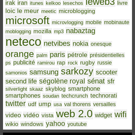
leweb3
irak
iran
livre
itunes
kelkoo
lesechos
loic le meur
microblogging
meetic
microsoft
microvlogging
mobile
mobinaute
nabaztag
mozilla
moblogging
mp3
neteco
netvibes
nokia
onesque
orange
paris
pétrole
palm
présidentielles
publicité
rap
rugby
ps
ramirou
rock
russie
sarkozy
samsung
scooter
samonios
sénat
ségolène royal
second life
sfr
smartphone
skyblog
silverlight
skaaz
smartphones
technorati
soudan
techcrunch
twitter
ump
udf
usa
val thorens
versailles
web 2.0
wifi
video
vidéo
widget
vista
yahoo
wikio
windows
youtube