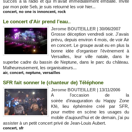
succès à la radio et qui m'avait immédiatement emballé. Invité
par mon pote Seb, je suis retourné les voir hier...
concert
,
no one is innoncent
,
rock
Le concert d'Air prend l'eau..
Jerome BOUTEILLER | 30/06/2007
Grosse déception vendredi soir. J'avais
prévu, depuis environ 4 mois, de voir Air
en concert. Le groupe avait eu en plus la
bonne idée d'organiser l'évènement à
Versailles, leur ville natale, dans le
superbe cadre du bassin de Neptune, dans le parc du château.
Malheureusement, les organisateurs...
air
,
concert
,
neptune
,
versailles
SFR fait sonner le (chanteur de) Téléphone
Jerome BOUTEILLER | 13/11/2006
A l'occasion de la
soirée d'inauguration du Happy Zone
Kfé, lieu éphémère créé par SFR,
pour mettre en scène les usages du
mobile d'aujourd'hui et de demain, j'ai pu
assister à un petit concert privé de Jean-Louis Aubert.
concert
,
sfr