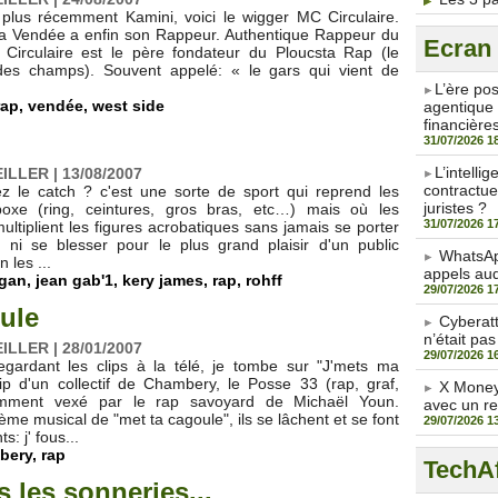
plus récemment Kamini, voici le wigger MC Circulaire.
 La Vendée a enfin son Rappeur. Authentique Rappeur du
Ecran
Circulaire est le père fondateur du Ploucsta Rap (le
es champs). Souvent appelé: « le gars qui vient de
​L’ère po
rap
,
vendée
,
west side
agentique 
financière
31/07/2026 1
​L’intell
LLER | 13/08/2007
contractue
z le catch ? c'est une sorte de sport qui reprend les
juristes ?
oxe (ring, ceintures, gros bras, etc…) mais où les
31/07/2026 1
ultiplient les figures acrobatiques sans jamais se porter
 ni se blesser pour le plus grand plaisir d'un public
WhatsAp
 les ...
appels aud
ogan
,
jean gab'1
,
kery james
,
rap
,
rohff
29/07/2026 1
ule
Cyberat
n’était pas
LLER | 28/01/2007
29/07/2026 1
gardant les clips à la télé, je tombe sur "J'mets ma
ip d'un collectif de Chambery, le Posse 33 (rap, graf,
X Money 
mment vexé par le rap savoyard de Michaël Youn.
avec un r
ème musical de "met ta cagoule", ils se lâchent et se font
29/07/2026 1
 j' fous...
bery
,
rap
TechAf
 les sonneries...