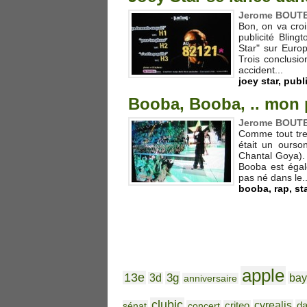
Jerome BOUTEI
Bon, on va croi
publicité Blin
Star" sur Europe
Trois conclusio
accident...
joey star
,
publi
Booba, Booba, .. mon p
Jerome BOUTEI
Comme tout tren
était un ourson
Chantal Goya).
Booba est égal
pas né dans le..
booba
,
rap
,
st
apple
13e
3g
bay
3d
anniversaire
clubic
cyrealis
da
sénat
concert
criteo