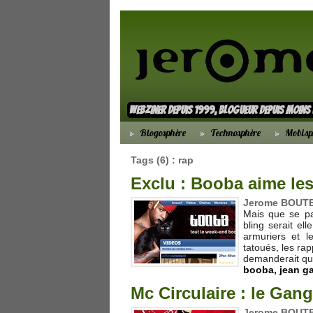
webziner depuis 1999, blogueur depuis moin
Blogosphère
Technosphère
Mobisp
Tags (6) : rap
Exclu : Booba aime les
Jerome BOUTEI
Mais que se pas
bling serait e
armuriers et 
tatoués, les ra
demanderait qu'
booba
,
jean g
Mc Circulaire : le Ga
Jerome BOUTEI