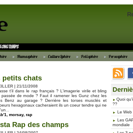
R
s longtemps
hère
Humasphère
CultureSphère
Polisphère
Persosphère
 petits chats
LLER | 21/11/2008
Derniè
se t'il dans le rap français ? L'imagerie virile et bling
lle passée de mode ? Faut il ramener les Gunz chez les
​Quoi qu
les Benz au garage ? Derrière les torses musclés et
??
ppeurs hexagonaux cacheraient ils un coeur tendre qui ne
un...
Le Web 3
ab'1
,
morsay
,
rap
Les GAF
ngsta Rap des champs
mondiale
LLER | 24/08/2007
Les 3 p