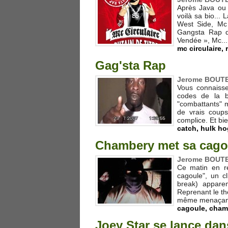
Après Java ou 
voilà sa bio...
West Side, Mc 
Gangsta Rap d
Vendée », Mc...
mc circulaire
,
Gag'sta Rap
Jerome BOUTEI
Vous connaisse
codes de la b
"combattants" m
de vrais coups
complice. Et bien
catch
,
hulk h
Chambery met sa cago
Jerome BOUTEI
Ce matin en re
cagoule", un cl
break) appare
Reprenant le th
même menaçants:
cagoule
,
cham
Joey Star se lance dans