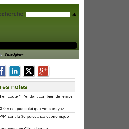
echerche
PuboSphere
res notes
’il en coûte ? Pendant combien de temps
.0 n’est pas celui que vous croyez
AM sont la 3e puissance économique
aradoxes des Gilets jaunes