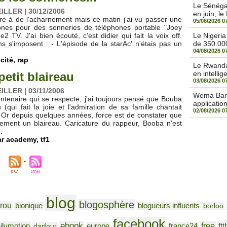
Le Sénégal
LLER | 30/12/2006
en juin, le
re à de l'acharnement mais ce matin j'ai vu passer une
05/08/2026 0
gtones pour des sonneries de téléphones portable "Joey
2 TV. J'ai bien écouté, c'est didier qui fait la voix off.
Le Nigeri
ns s'imposent : - L'épisode de la starAc' n'étais pas un
de 350.000
04/08/2026 0
cité
,
rap
Le Rwanda 
en intellige
etit blaireau
03/08/2026 0
LLER | 03/11/2006
Wema Bank 
tenaire qui se respecte, j'ai toujours pensé que Bouba
applicatio
 (qui fait la joie et l'admiration de sa famille chantait
02/08/2026 0
 Or depuis quelques années, force est de constater que
ement un blaireau. Caricature du rappeur, Booba n'est
.
ar academy
,
tf1
blog
blogosphère
rou
bionique
blogueurs influents
borloo
facebook
ebook
free
ilymotion
ftt
darfour
europe
france24