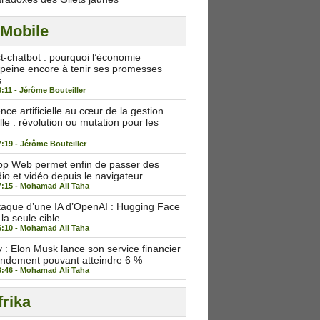
 Mobile
st-chatbot : pourquoi l’économie
peine encore à tenir ses promesses
s
8:11 -
Jérôme Bouteiller
igence artificielle au cœur de la gestion
lle : révolution ou mutation pour les
7:19 -
Jérôme Bouteiller
p Web permet enfin de passer des
io et vidéo depuis le navigateur
7:15 -
Mohamad Ali Taha
taque d’une IA d’OpenAI : Hugging Face
 la seule cible
6:10 -
Mohamad Ali Taha
: Elon Musk lance son service financier
endement pouvant atteindre 6 %
3:46 -
Mohamad Ali Taha
rika