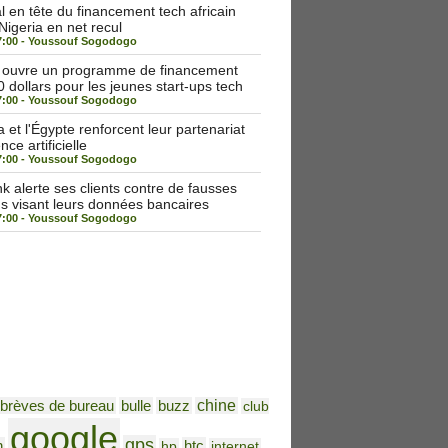
 en tête du financement tech africain
 Nigeria en net recul
7:00 -
Youssouf Sogodogo
a ouvre un programme de financement
 dollars pour les jeunes start-ups tech
7:00 -
Youssouf Sogodogo
et l'Égypte renforcent leur partenariat
nce artificielle
7:00 -
Youssouf Sogodogo
alerte ses clients contre de fausses
ns visant leurs données bancaires
7:00 -
Youssouf Sogodogo
brèves de bureau
bulle
buzz
chine
club
google
gps
h
htc
hp
internet