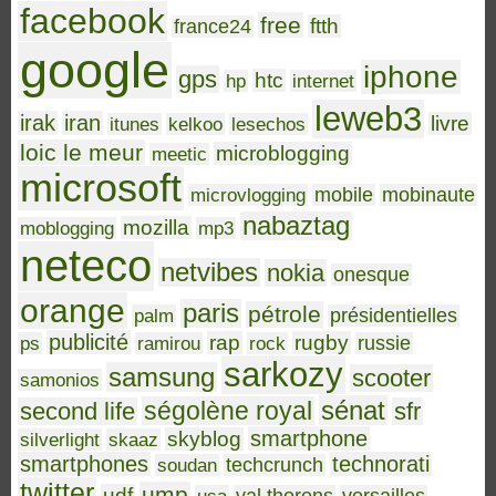
facebook
free
ftth
france24
google
iphone
gps
htc
hp
internet
leweb3
irak
iran
livre
itunes
kelkoo
lesechos
loic le meur
microblogging
meetic
microsoft
microvlogging
mobile
mobinaute
nabaztag
mozilla
moblogging
mp3
neteco
netvibes
nokia
onesque
orange
paris
pétrole
palm
présidentielles
publicité
rap
rugby
ps
ramirou
rock
russie
sarkozy
samsung
scooter
samonios
sénat
ségolène royal
second life
sfr
smartphone
skyblog
silverlight
skaaz
smartphones
technorati
soudan
techcrunch
twitter
ump
udf