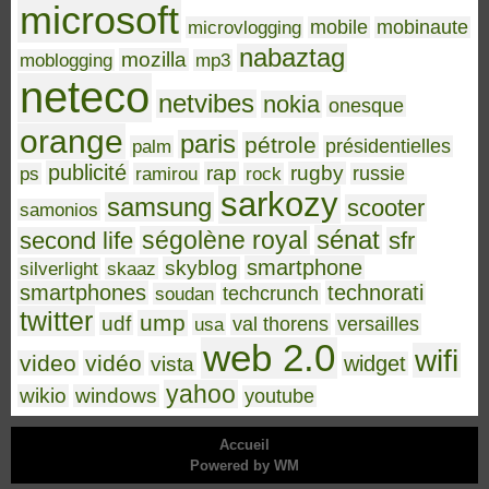
microsoft
microvlogging
mobile
mobinaute
nabaztag
mozilla
moblogging
mp3
neteco
netvibes
nokia
onesque
orange
paris
pétrole
palm
présidentielles
publicité
rap
rugby
ps
ramirou
rock
russie
sarkozy
samsung
scooter
samonios
sénat
ségolène royal
second life
sfr
smartphone
skyblog
silverlight
skaaz
smartphones
technorati
soudan
techcrunch
twitter
ump
udf
usa
val thorens
versailles
web 2.0
wifi
video
vidéo
widget
vista
yahoo
wikio
windows
youtube
Accueil
Powered by WM