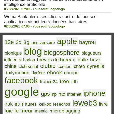
intelligence artificielle
03/08/2026 07:00 -
Youssouf Sogodogo
Wema Bank alerte ses clients contre de fausses
applications visant leurs données bancaires
02/08/2026 07:00 -
Youssouf Sogodogo
apple
13e
3g
bayrou
3d
anniversaire
blog
blogosphère
bionique
blogueurs
brèves de bureau
bulle
buzz
influents
borloo
clubic
chine
cyrealis
club sénat
concert
criteo
ebook
dailymotion
darfour
europe
facebook
free
ftth
france24
google
iphone
gps
htc
hp
internet
leweb3
irak
iran
livre
itunes
kelkoo
lesechos
loic le meur
microblogging
meetic