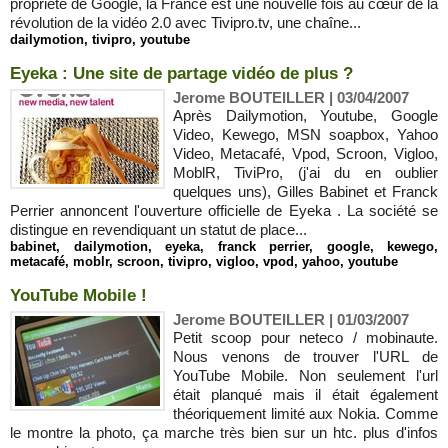
propriété de Google, la France est une nouvelle fois au cœur de la
révolution de la vidéo 2.0 avec Tivipro.tv, une chaîne...
dailymotion
,
tivipro
,
youtube
Eyeka : Une site de partage vidéo de plus ?
Jerome BOUTEILLER | 03/04/2007
Après Dailymotion, Youtube, Google
Video, Kewego, MSN soapbox, Yahoo
Video, Metacafé, Vpod, Scroon, Vigloo,
MoblR, TiviPro, (j'ai du en oublier
quelques uns), Gilles Babinet et Franck
Perrier annoncent l'ouverture officielle de Eyeka . La société se
distingue en revendiquant un statut de place...
babinet
,
dailymotion
,
eyeka
,
franck perrier
,
google
,
kewego
,
metacafé
,
moblr
,
scroon
,
tivipro
,
vigloo
,
vpod
,
yahoo
,
youtube
YouTube Mobile !
Jerome BOUTEILLER | 01/03/2007
Petit scoop pour neteco / mobinaute.
Nous venons de trouver l'URL de
YouTube Mobile. Non seulement l'url
était planqué mais il était également
théoriquement limité aux Nokia. Comme
le montre la photo, ça marche très bien sur un htc. plus d'infos