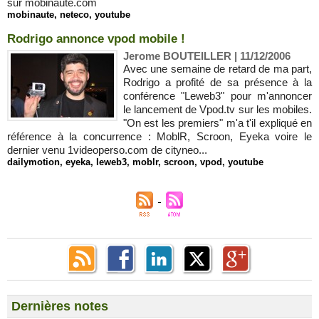
sur mobinaute.com
mobinaute
,
neteco
,
youtube
Rodrigo annonce vpod mobile !
Jerome BOUTEILLER | 11/12/2006
Avec une semaine de retard de ma part,
Rodrigo a profité de sa présence à la
conférence "Leweb3" pour m'annoncer
le lancement de Vpod.tv sur les mobiles.
"On est les premiers" m'a t'il expliqué en
référence à la concurrence : MoblR, Scroon, Eyeka voire le
dernier venu 1videoperso.com de cityneo...
dailymotion
,
eyeka
,
leweb3
,
moblr
,
scroon
,
vpod
,
youtube
Dernières notes