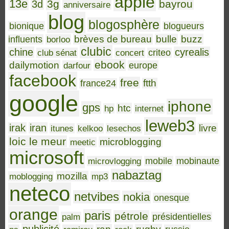
apple
13e
3g
bayrou
3d
anniversaire
blog
blogosphère
bionique
blogueurs
brèves de bureau
bulle
buzz
influents
borloo
clubic
chine
cyrealis
club sénat
concert
criteo
ebook
dailymotion
darfour
europe
facebook
free
ftth
france24
google
iphone
gps
htc
hp
internet
leweb3
irak
iran
livre
itunes
kelkoo
lesechos
loic le meur
microblogging
meetic
microsoft
microvlogging
mobile
mobinaute
nabaztag
mozilla
moblogging
mp3
neteco
netvibes
nokia
onesque
orange
paris
pétrole
palm
présidentielles