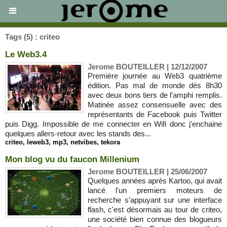
Tags (5) : criteo
Le Web3.4
Jerome BOUTEILLER | 12/12/2007
Première journée au Web3 quatrième
édition. Pas mal de monde dès 8h30
avec deux bons tiers de l'amphi remplis.
Matinée assez consensuelle avec des
représentants de Facebook puis Twitter
puis Digg. Impossible de me connecter en Wifi donc j'enchaine
quelques allers-retour avec les stands des...
criteo
,
leweb3
,
mp3
,
netvibes
,
tekora
Mon blog vu du faucon Millenium
Jerome BOUTEILLER | 25/06/2007
Quelques années après Kartoo, qui avait
lancé l'un premiers moteurs de
recherche s'appuyant sur une interface
flash, c'est désormais au tour de criteo,
une société bien connue des blogueurs