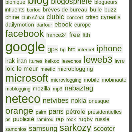
blog
blogosphère
bionique
blogueurs
brèves de bureau
bulle
buzz
influents
borloo
clubic
chine
cyrealis
club sénat
concert
criteo
ebook
dailymotion
darfour
europe
facebook
free
ftth
france24
google
iphone
gps
htc
hp
internet
leweb3
irak
iran
livre
itunes
kelkoo
lesechos
loic le meur
microblogging
meetic
microsoft
microvlogging
mobile
mobinaute
nabaztag
mozilla
moblogging
mp3
neteco
netvibes
nokia
onesque
orange
paris
pétrole
palm
présidentielles
publicité
rap
rugby
ps
ramirou
rock
russie
sarkozy
samsung
scooter
samonios