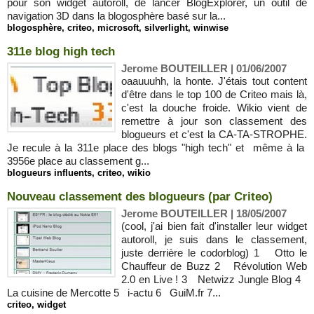
pour son widget autoroll, de lancer BlogExplorer, un outil de
navigation 3D dans la blogosphère basé sur la...
blogosphère
,
criteo
,
microsoft
,
silverlight
,
winwise
311e blog high tech
Jerome BOUTEILLER | 01/06/2007
oaauuuhh, la honte. J'étais tout content
d'être dans le top 100 de Criteo mais là,
c'est la douche froide. Wikio vient de
remettre à jour son classement des
blogueurs et c'est la CA-TA-STROPHE.
Je recule à la 311e place des blogs "high tech" et même à la
3956e place au classement g...
blogueurs influents
,
criteo
,
wikio
Nouveau classement des blogueurs (par Criteo)
Jerome BOUTEILLER | 18/05/2007
(cool, j'ai bien fait d'installer leur widget
autoroll, je suis dans le classement,
juste derrière le codorblog) 1 Otto le
Chauffeur de Buzz 2 Révolution Web
2.0 en Live ! 3 Netwizz Jungle Blog 4
La cuisine de Mercotte 5 i-actu 6 GuiM.fr 7...
criteo
,
widget