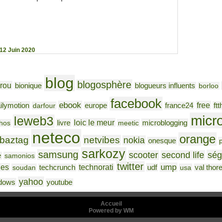
12 Juin 2020
blog
blogosphère
rou
bionique
blogueurs influents
borloo
facebook
ebook
free
ilymotion
ftt
darfour
europe
france24
micr
leweb3
loic le meur
livre
microblogging
hos
meetic
neteco
orange
baztag
netvibes
nokia
onesque
sarkozy
samsung
ség
scooter
second life
e
samonios
twitter
ump
nes
technorati
udf
soudan
techcrunch
usa
val thor
yahoo
dows
youtube
Accueil
Powered by WM