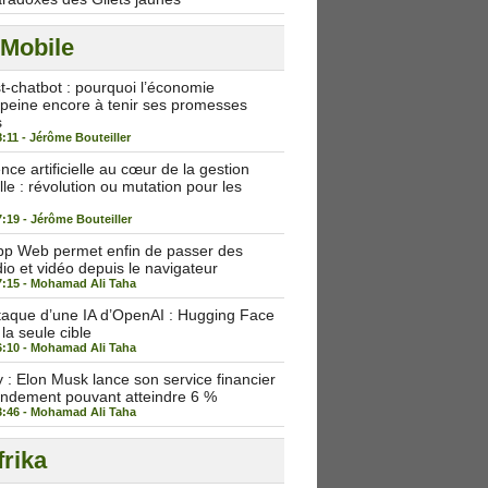
 Mobile
st-chatbot : pourquoi l’économie
peine encore à tenir ses promesses
s
8:11 -
Jérôme Bouteiller
igence artificielle au cœur de la gestion
lle : révolution ou mutation pour les
7:19 -
Jérôme Bouteiller
p Web permet enfin de passer des
io et vidéo depuis le navigateur
7:15 -
Mohamad Ali Taha
taque d’une IA d’OpenAI : Hugging Face
 la seule cible
6:10 -
Mohamad Ali Taha
: Elon Musk lance son service financier
endement pouvant atteindre 6 %
3:46 -
Mohamad Ali Taha
rika