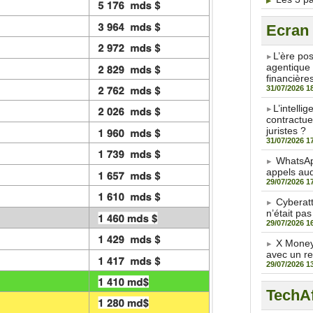
Ecran
​L’ère po
agentique 
financière
31/07/2026 1
​L’intell
contractue
juristes ?
31/07/2026 1
WhatsAp
appels aud
29/07/2026 1
Cyberat
n’était pas
29/07/2026 1
X Money 
avec un r
29/07/2026 1
TechAf