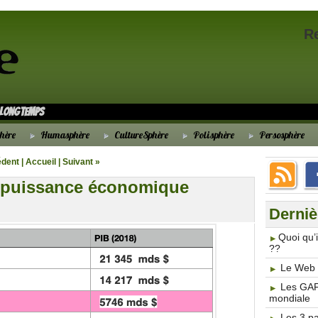
R
s longtemps
hère
Humasphère
CultureSphère
Polisphère
Persosphère
édent
|
Accueil
|
Suivant »
 puissance économique
Derniè
​Quoi qu
??
Le Web 3
Les GAF
mondiale
Les 3 p