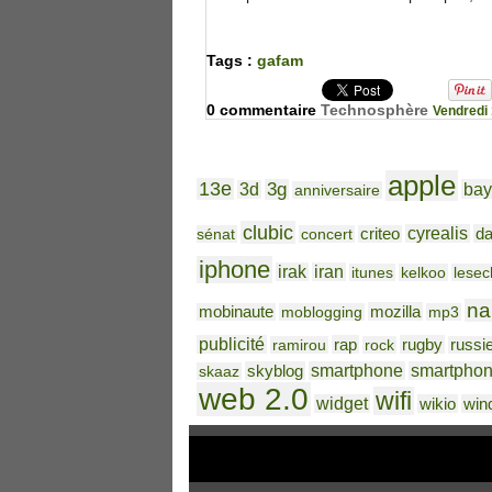
Tags :
gafam
0 commentaire
Technosphère
Vendredi 
apple
13e
3g
bay
3d
anniversaire
clubic
cyrealis
da
sénat
concert
criteo
iphone
irak
iran
itunes
kelkoo
lesec
na
mozilla
mobinaute
moblogging
mp3
publicité
rap
rugby
ramirou
rock
russi
skyblog
smartphone
smartpho
skaaz
web 2.0
wifi
widget
wikio
win