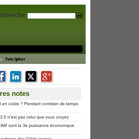
echerche
PuboSphere
res notes
’il en coûte ? Pendant combien de temps
.0 n’est pas celui que vous croyez
AM sont la 3e puissance économique
aradoxes des Gilets jaunes