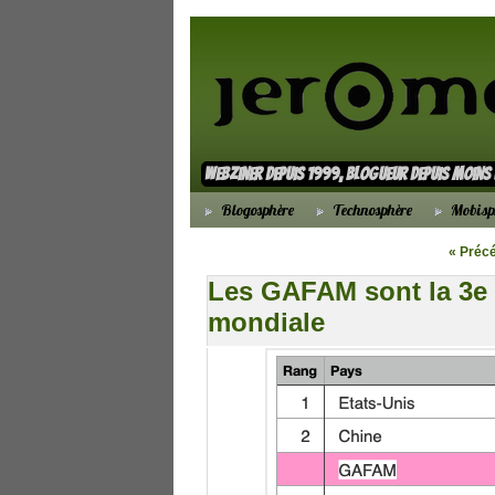
webziner depuis 1999, blogueur depuis moin
Blogosphère
Technosphère
Mobisp
« Préc
Les GAFAM sont la 3e
mondiale