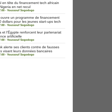
 en tête du financement tech africain
 Nigeria en net recul
7:00 -
Youssouf Sogodogo
a ouvre un programme de financement
 dollars pour les jeunes start-ups tech
7:00 -
Youssouf Sogodogo
et l'Égypte renforcent leur partenariat
nce artificielle
7:00 -
Youssouf Sogodogo
alerte ses clients contre de fausses
ns visant leurs données bancaires
7:00 -
Youssouf Sogodogo