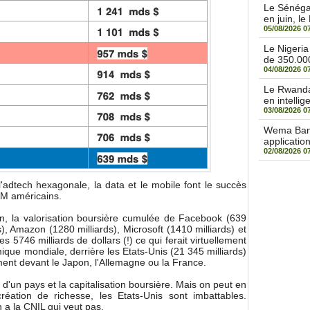
Le Sénégal
en juin, le
05/08/2026 0
Le Nigeri
de 350.000
04/08/2026 0
Le Rwanda 
en intellige
03/08/2026 0
Wema Bank 
applicatio
02/08/2026 0
l'adtech hexagonale, la data et le mobile font le succès
AM américains.
in, la valorisation boursière cumulée de Facebook (639
s), Amazon (1280 milliards), Microsoft (1410 milliards) et
s 5746 milliards de dollars (!) ce qui ferait virtuellement
ue mondiale, derrière les Etats-Unis (21 345 milliards)
ment devant le Japon, l'Allemagne ou la France.
d'un pays et la capitalisation boursière. Mais on peut en
réation de richesse, les Etats-Unis sont imbattables.
 a la CNIL qui veut pas.