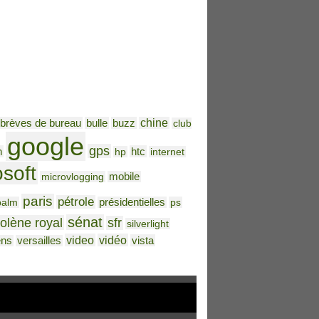
brèves de bureau
bulle
buzz
chine
club
google
gps
h
htc
hp
internet
osoft
microvlogging
mobile
paris
pétrole
palm
présidentielles
ps
sénat
olène royal
sfr
silverlight
video
vidéo
vista
ens
versailles