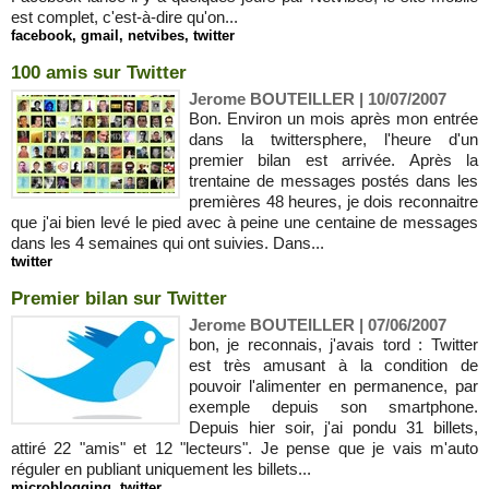
est complet, c'est-à-dire qu'on...
facebook
,
gmail
,
netvibes
,
twitter
100 amis sur Twitter
Jerome BOUTEILLER | 10/07/2007
Bon. Environ un mois après mon entrée
dans la twittersphere, l'heure d'un
premier bilan est arrivée. Après la
trentaine de messages postés dans les
premières 48 heures, je dois reconnaitre
que j'ai bien levé le pied avec à peine une centaine de messages
dans les 4 semaines qui ont suivies. Dans...
twitter
Premier bilan sur Twitter
Jerome BOUTEILLER | 07/06/2007
bon, je reconnais, j'avais tord : Twitter
est très amusant à la condition de
pouvoir l'alimenter en permanence, par
exemple depuis son smartphone.
Depuis hier soir, j'ai pondu 31 billets,
attiré 22 "amis" et 12 "lecteurs". Je pense que je vais m'auto
réguler en publiant uniquement les billets...
microblogging
,
twitter