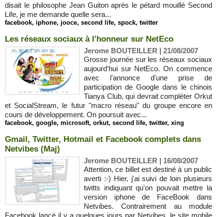
disait le philosophe Jean Guiton après le pétard mouillé Second
Life, je me demande quelle sera...
facebook
,
iphone
,
jooce
,
second life
,
spock
,
twitter
Les réseaux sociaux à l'honneur sur NetEco
Jerome BOUTEILLER | 21/08/2007
Grosse journée sur les réseaux sociaux
aujourd'hui sur NetEco. On commence
avec l'annonce d'une prise de
participation de Google dans le chinois
Tianya Club, qui devrait compléter Orkut
et SocialStream, le futur "macro réseau" du groupe encore en
cours de développement. On poursuit avec...
facebook
,
google
,
microsoft
,
orkut
,
second life
,
twitter
,
xing
Gmail, Twitter, Hotmail et Facebook complets dans
Netvibes (Maj)
Jerome BOUTEILLER | 16/08/2007
Attention, ce billet est destiné à un public
averti :-) Hier, j'ai suivi de loin plusieurs
twitts indiquant qu'on pouvait mettre la
version iphone de FaceBook dans
Netvibes. Contrairement au module
Facebook lancé il y a quelques jours par Netvibes, le site mobile