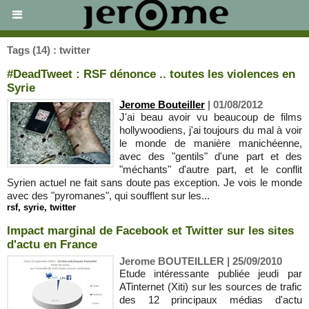
Tags (14) : twitter
#DeadTweet : RSF dénonce .. toutes les violences en
Syrie
Jerome Bouteiller
| 01/08/2012
J'ai beau avoir vu beaucoup de films
hollywoodiens, j'ai toujours du mal à voir
le monde de manière manichéenne,
avec des "gentils" d'une part et des
"méchants" d'autre part, et le conflit
Syrien actuel ne fait sans doute pas exception. Je vois le monde
avec des "pyromanes", qui soufflent sur les...
rsf
,
syrie
,
twitter
Impact marginal de Facebook et Twitter sur les sites
d'actu en France
Jerome BOUTEILLER | 25/09/2010
Etude intéressante publiée jeudi par
ATinternet (Xiti) sur les sources de trafic
des 12 principaux médias d'actu