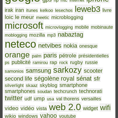
hp
internet
leweb3
irak
iran
livre
itunes
kelkoo
lesechos
loic le meur
microblogging
meetic
microsoft
microvlogging
mobile
mobinaute
nabaztag
mozilla
moblogging
mp3
neteco
netvibes
nokia
onesque
orange
paris
pétrole
palm
présidentielles
publicité
rap
rugby
ps
ramirou
rock
russie
sarkozy
samsung
scooter
samonios
sénat
ségolène royal
second life
sfr
smartphone
skyblog
silverlight
skaaz
smartphones
technorati
soudan
techcrunch
twitter
ump
udf
usa
val thorens
versailles
web 2.0
wifi
video
vidéo
widget
vista
yahoo
wikio
windows
youtube