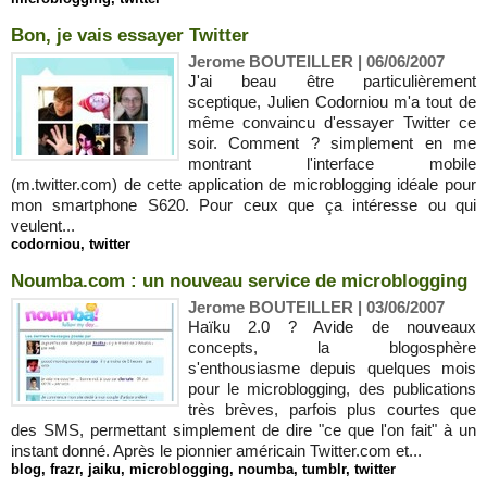
Bon, je vais essayer Twitter
Jerome BOUTEILLER | 06/06/2007
J'ai beau être particulièrement
sceptique, Julien Codorniou m'a tout de
même convaincu d'essayer Twitter ce
soir. Comment ? simplement en me
montrant l'interface mobile
(m.twitter.com) de cette application de microblogging idéale pour
mon smartphone S620. Pour ceux que ça intéresse ou qui
veulent...
codorniou
,
twitter
Noumba.com : un nouveau service de microblogging
Jerome BOUTEILLER | 03/06/2007
Haïku 2.0 ? Avide de nouveaux
concepts, la blogosphère
s'enthousiasme depuis quelques mois
pour le microblogging, des publications
très brèves, parfois plus courtes que
des SMS, permettant simplement de dire "ce que l'on fait" à un
instant donné. Après le pionnier américain Twitter.com et...
blog
,
frazr
,
jaiku
,
microblogging
,
noumba
,
tumblr
,
twitter