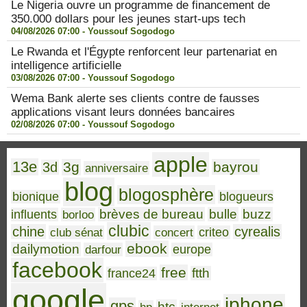
Le Nigeria ouvre un programme de financement de
350.000 dollars pour les jeunes start-ups tech
04/08/2026 07:00 -
Youssouf Sogodogo
Le Rwanda et l'Égypte renforcent leur partenariat en
intelligence artificielle
03/08/2026 07:00 -
Youssouf Sogodogo
Wema Bank alerte ses clients contre de fausses
applications visant leurs données bancaires
02/08/2026 07:00 -
Youssouf Sogodogo
apple
13e
3g
bayrou
3d
anniversaire
blog
blogosphère
bionique
blogueurs
brèves de bureau
bulle
buzz
influents
borloo
clubic
chine
cyrealis
club sénat
concert
criteo
ebook
dailymotion
darfour
europe
facebook
free
ftth
france24
google
iphone
gps
htc