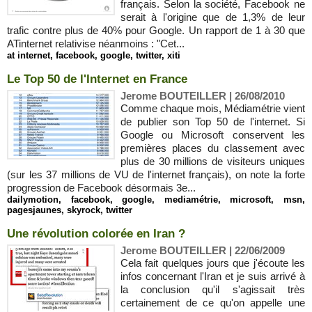
français. Selon la société, Facebook ne
serait à l'origine que de 1,3% de leur
trafic contre plus de 40% pour Google. Un rapport de 1 à 30 que
ATinternet relativise néanmoins : "Cet...
at internet
,
facebook
,
google
,
twitter
,
xiti
Le Top 50 de l'Internet en France
Jerome BOUTEILLER | 26/08/2010
Comme chaque mois, Médiamétrie vient
de publier son Top 50 de l'internet. Si
Google ou Microsoft conservent les
premières places du classement avec
plus de 30 millions de visiteurs uniques
(sur les 37 millions de VU de l'internet français), on note la forte
progression de Facebook désormais 3e...
dailymotion
,
facebook
,
google
,
mediamétrie
,
microsoft
,
msn
,
pagesjaunes
,
skyrock
,
twitter
Une révolution colorée en Iran ?
Jerome BOUTEILLER | 22/06/2009
Cela fait quelques jours que j'écoute les
infos concernant l'Iran et je suis arrivé à
la conclusion qu'il s'agissait très
certainement de ce qu'on appelle une