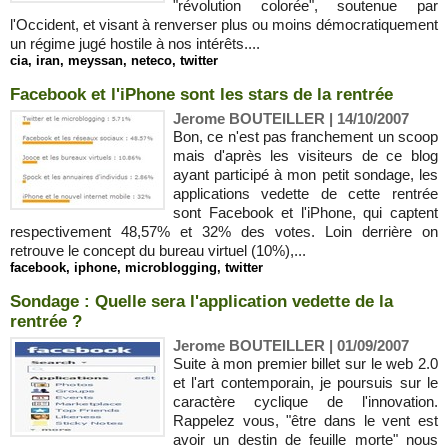
"révolution colorée", soutenue par
l'Occident, et visant à renverser plus ou moins démocratiquement
un régime jugé hostile à nos intérêts....
cia
,
iran
,
meyssan
,
neteco
,
twitter
Facebook et l'iPhone sont les stars de la rentrée
Jerome BOUTEILLER | 14/10/2007
Bon, ce n'est pas franchement un scoop
mais d'après les visiteurs de ce blog
ayant participé à mon petit sondage, les
applications vedette de cette rentrée
sont Facebook et l'iPhone, qui captent
respectivement 48,57% et 32% des votes. Loin derrière on
retrouve le concept du bureau virtuel (10%),...
facebook
,
iphone
,
microblogging
,
twitter
Sondage : Quelle sera l'application vedette de la
rentrée ?
Jerome BOUTEILLER | 01/09/2007
Suite à mon premier billet sur le web 2.0
et l'art contemporain, je poursuis sur le
caractère cyclique de l'innovation.
Rappelez vous, "être dans le vent est
avoir un destin de feuille morte" nous