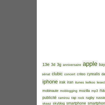
apple
13e
3g
bay
3d
anniversaire
clubic
cyrealis
da
sénat
concert
criteo
iphone
irak
iran
itunes
kelkoo
lesec
na
mozilla
mobinaute
moblogging
mp3
publicité
rap
rugby
ramirou
rock
russi
skyblog
smartphone
smartpho
skaaz