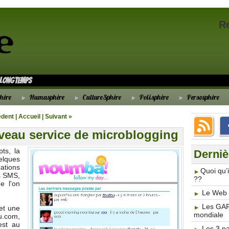
R
s longtemps
hère
Humasphère
CultureSphère
Polisphère
Persosphère
édent
|
Accueil
|
Suivant »
eau service de microblogging
ts, la
Derniè
elques
ations
​Quoi qu
s SMS,
??
e l'on
Le Web 3
Les GAF
et une
mondiale
u.com,
est au
Les 3 p