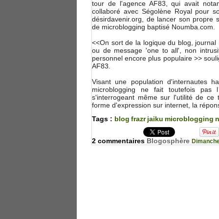
tour de l'agence AF83, qui avait not
collaboré avec Ségolène Royal pour so
désirdavenir.org, de lancer son propre s
de microblogging baptisé Noumba.com.
<<On sort de la logique du blog, journal
ou de message 'one to all', non intrusi
personnel encore plus populaire >> soul
AF83.
Visant une population d'internautes 
microblogging ne fait toutefois pas 
s'interrogeant même sur l'utilité de c
forme d'expression sur internet, la répon
Tags :
blog
frazr
jaiku
microblogging
2 commentaires
Blogosphère
Dimanche