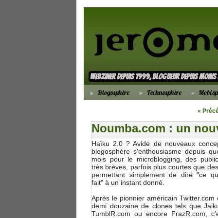
webziner depuis 1999, blogueur depuis moin
Blogosphère
Technosphère
Mobisp
« Préc
Noumba.com : un nouv
Haïku 2.0 ? Avide de nouveaux concep
blogosphère s'enthousiasme depuis qu
mois pour le microblogging, des public
très brèves, parfois plus courtes que de
permettant simplement de dire "ce qu
fait" à un instant donné.
Après le pionnier américain Twitter.com 
demi douzaine de clones tels que Jaik
TumblR.com ou encore FrazR.com, c'