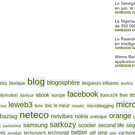
Le Sénégal
en juin, le
05/08/2026 0
Le Nigeri
de 350.000
04/08/2026 0
Le Rwanda 
en intellige
03/08/2026 0
Wema Bank 
applicatio
02/08/2026 0
blog
blogosphère
rou
bionique
blogueurs influents
borloo
facebook
ebook
free
ilymotion
ftt
darfour
europe
france24
micr
leweb3
loic le meur
livre
microblogging
hos
meetic
neteco
orange
baztag
netvibes
nokia
onesque
sarkozy
samsung
ség
scooter
second life
e
samonios
twitter
ump
nes
technorati
udf
soudan
techcrunch
usa
val thor