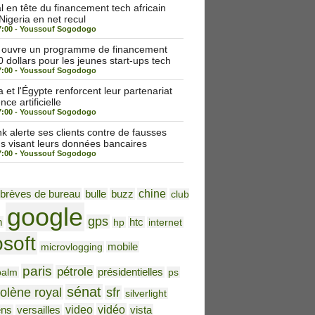
 en tête du financement tech africain
 Nigeria en net recul
7:00 -
Youssouf Sogodogo
a ouvre un programme de financement
 dollars pour les jeunes start-ups tech
7:00 -
Youssouf Sogodogo
et l'Égypte renforcent leur partenariat
nce artificielle
7:00 -
Youssouf Sogodogo
alerte ses clients contre de fausses
ns visant leurs données bancaires
7:00 -
Youssouf Sogodogo
brèves de bureau
bulle
buzz
chine
club
google
gps
h
htc
hp
internet
osoft
microvlogging
mobile
paris
pétrole
palm
présidentielles
ps
sénat
olène royal
sfr
silverlight
video
vidéo
vista
ens
versailles