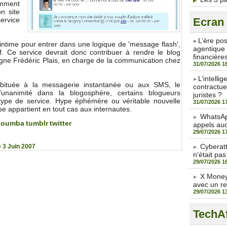
amment
n site
ervice
Ecran
​L’ère po
 intime pour entrer dans une logique de 'message flash',
agentique 
f. Ce service devrait donc contribuer à rendre le blog
financière
igne Frédéric Plais, en charge de la communication chez
31/07/2026 1
​L’intell
habituée à la messagerie instantanée ou aux SMS, le
contractue
l'unanimité dans la blogosphère, certains blogueurs
juristes ?
e type de service. Hype éphémère ou véritable nouvelle
31/07/2026 1
se appartient en tout cas aux internautes.
WhatsAp
noumba
tumblr
twitter
appels aud
29/07/2026 1
Cyberat
 3 Juin 2007
n’était pas
29/07/2026 1
X Money 
avec un r
29/07/2026 1
TechAf