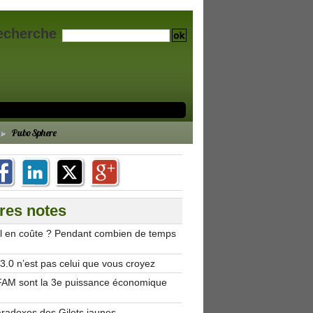
echerche
PuboSphere
res notes
’il en coûte ? Pendant combien de temps
.0 n’est pas celui que vous croyez
AM sont la 3e puissance économique
aradoxes des Gilets jaunes