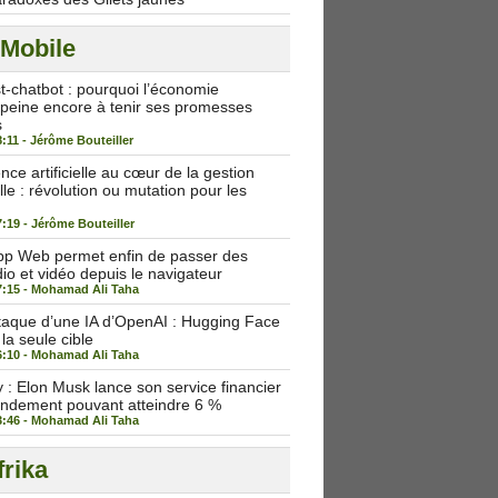
 Mobile
st-chatbot : pourquoi l’économie
peine encore à tenir ses promesses
s
8:11 -
Jérôme Bouteiller
igence artificielle au cœur de la gestion
lle : révolution ou mutation pour les
7:19 -
Jérôme Bouteiller
p Web permet enfin de passer des
io et vidéo depuis le navigateur
7:15 -
Mohamad Ali Taha
taque d’une IA d’OpenAI : Hugging Face
 la seule cible
6:10 -
Mohamad Ali Taha
: Elon Musk lance son service financier
endement pouvant atteindre 6 %
3:46 -
Mohamad Ali Taha
rika