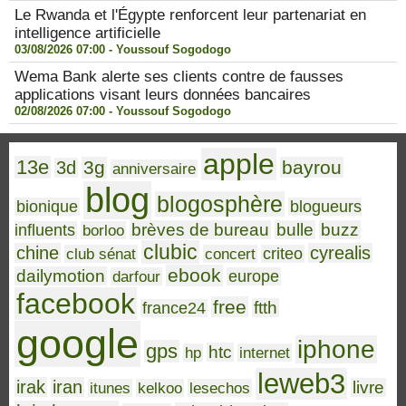
Le Rwanda et l'Égypte renforcent leur partenariat en
intelligence artificielle
03/08/2026 07:00 -
Youssouf Sogodogo
Wema Bank alerte ses clients contre de fausses
applications visant leurs données bancaires
02/08/2026 07:00 -
Youssouf Sogodogo
apple
13e
3g
bayrou
3d
anniversaire
blog
blogosphère
bionique
blogueurs
brèves de bureau
bulle
buzz
influents
borloo
clubic
chine
cyrealis
club sénat
concert
criteo
ebook
dailymotion
darfour
europe
facebook
free
ftth
france24
google
iphone
gps
htc
hp
internet
leweb3
irak
iran
livre
itunes
kelkoo
lesechos