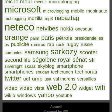
loic le meur
microblogging
meetic
microsoft
microvlogging
mobile
mobinaute
nabaztag
mozilla
moblogging
mp3
neteco
netvibes
nokia
onesque
orange
paris
pétrole
palm
présidentielles
publicité
rap
rugby
ps
ramirou
rock
russie
sarkozy
samsung
scooter
samonios
sénat
ségolène royal
second life
sfr
smartphone
skyblog
silverlight
skaaz
smartphones
technorati
soudan
techcrunch
twitter
ump
udf
usa
val thorens
versailles
web 2.0
wifi
video
vidéo
widget
vista
yahoo
wikio
windows
youtube
Accueil
Powered by WM