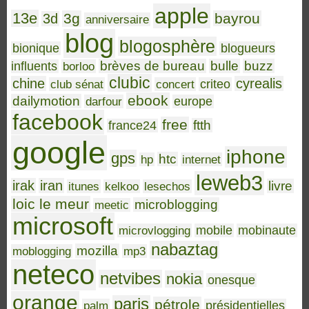
apple
13e
3g
bayrou
3d
anniversaire
blog
blogosphère
bionique
blogueurs
brèves de bureau
bulle
buzz
influents
borloo
clubic
chine
cyrealis
club sénat
concert
criteo
ebook
dailymotion
darfour
europe
facebook
free
ftth
france24
google
iphone
gps
htc
hp
internet
leweb3
irak
iran
livre
itunes
kelkoo
lesechos
loic le meur
microblogging
meetic
microsoft
microvlogging
mobile
mobinaute
nabaztag
mozilla
moblogging
mp3
neteco
netvibes
nokia
onesque
orange
paris
pétrole
palm
présidentielles