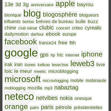
apple
13e
3g
bayrou
3d
anniversaire
blog
blogosphère
bionique
blogueurs
brèves de bureau
bulle
buzz
influents
borloo
clubic
chine
cyrealis
club sénat
concert
criteo
ebook
dailymotion
darfour
europe
facebook
free
ftth
france24
google
iphone
gps
htc
hp
internet
leweb3
irak
iran
livre
itunes
kelkoo
lesechos
loic le meur
microblogging
meetic
microsoft
microvlogging
mobile
mobinaute
nabaztag
mozilla
moblogging
mp3
neteco
netvibes
nokia
onesque
orange
paris
pétrole
palm
présidentielles