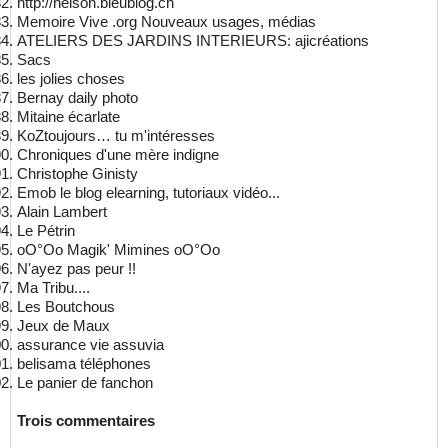
http://nelson.bleublog.ch
Memoire Vive .org Nouveaux usages, médias
ATELIERS DES JARDINS INTERIEURS: ajicréations
Sacs
les jolies choses
Bernay daily photo
Mitaine écarlate
KoZtoujours… tu m'intéresses
Chroniques d'une mère indigne
Christophe Ginisty
Emob le blog elearning, tutoriaux vidéo...
Alain Lambert
Le Pétrin
oO°Oo Magik' Mimines oO°Oo
N'ayez pas peur !!
Ma Tribu....
Les Boutchous
J
eux de Maux
assurance vie assuvia
belisama téléphones
Le panier de fanchon
Trois commentaires