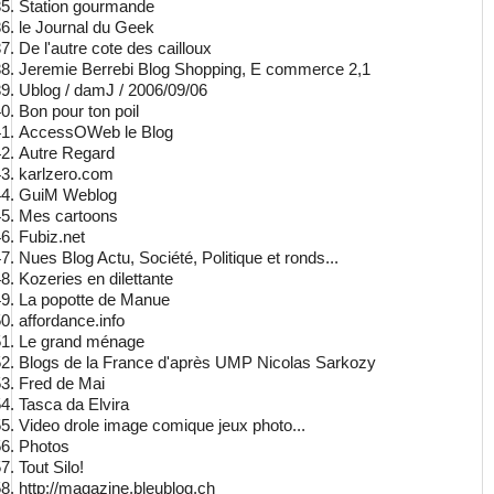
Station gourmande
le Journal du Geek
De l'autre cote des cailloux
Jeremie Berrebi Blog Shopping, E commerce 2,1
Ublog / damJ / 2006/09/06
Bon pour ton poil
AccessOWeb le Blog
Autre Regard
karlzero.com
GuiM Weblog
Mes cartoons
Fubiz.net
Nues Blog Actu, Société, Politique et ronds...
Kozeries en dilettante
La popotte de Manue
affordance.info
Le grand ménage
Blogs de la France d'après UMP Nicolas Sarkozy
Fred de Mai
Tasca da Elvira
Video drole image comique jeux photo...
Photos
Tout Silo!
http://magazine.bleublog.ch