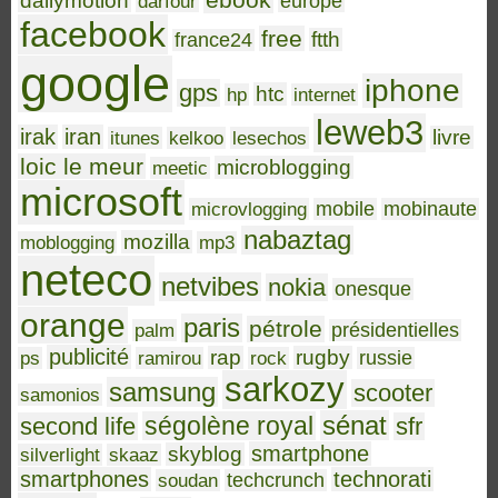
ebook
dailymotion
darfour
europe
facebook
free
ftth
france24
google
iphone
gps
htc
hp
internet
leweb3
irak
iran
livre
itunes
kelkoo
lesechos
loic le meur
microblogging
meetic
microsoft
microvlogging
mobile
mobinaute
nabaztag
mozilla
moblogging
mp3
neteco
netvibes
nokia
onesque
orange
paris
pétrole
palm
présidentielles
publicité
rap
rugby
ps
ramirou
rock
russie
sarkozy
samsung
scooter
samonios
sénat
ségolène royal
second life
sfr
smartphone
skyblog
silverlight
skaaz
smartphones
technorati
soudan
techcrunch