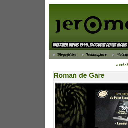
webziner depuis 1999, blogueur depuis moin
Blogosphère
Technosphère
Mobisp
« Préc
Roman de Gare