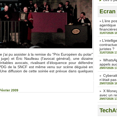
Ecran
​L’ère po
agentique 
financière
31/07/2026 1
​L’intell
contractue
juristes ?
31/07/2026 1
e j'ai pu assister à la remise du "Prix Européen du polar"
uge) et Éric Naulleau (l'avocat général), une dizaine
WhatsAp
ritables avocats, rivalisant d'éloquence pour défendre
appels aud
py, PDG de la SNCF est même venu sur scène déguisé en
29/07/2026 1
 Une diffusion de cette soirée est prévue dans quelques
Cyberat
n’était pas
29/07/2026 1
Février 2009
X Money 
avec un r
29/07/2026 1
TechAf