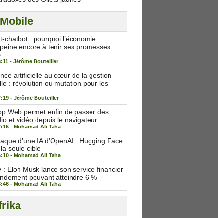
 Mobile
st-chatbot : pourquoi l’économie
peine encore à tenir ses promesses
s
8:11 -
Jérôme Bouteiller
igence artificielle au cœur de la gestion
lle : révolution ou mutation pour les
7:19 -
Jérôme Bouteiller
p Web permet enfin de passer des
io et vidéo depuis le navigateur
7:15 -
Mohamad Ali Taha
taque d’une IA d’OpenAI : Hugging Face
 la seule cible
6:10 -
Mohamad Ali Taha
: Elon Musk lance son service financier
endement pouvant atteindre 6 %
3:46 -
Mohamad Ali Taha
rika