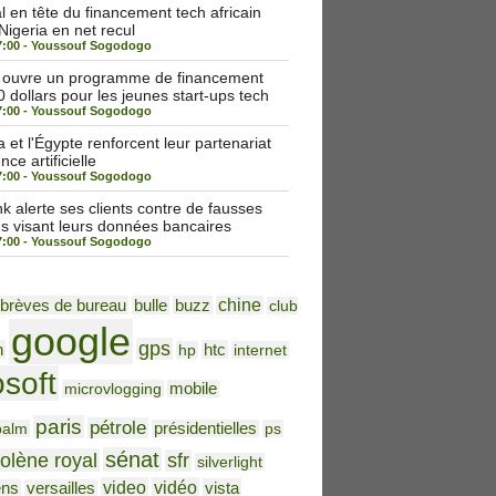
 en tête du financement tech africain
 Nigeria en net recul
7:00 -
Youssouf Sogodogo
a ouvre un programme de financement
 dollars pour les jeunes start-ups tech
7:00 -
Youssouf Sogodogo
et l'Égypte renforcent leur partenariat
nce artificielle
7:00 -
Youssouf Sogodogo
alerte ses clients contre de fausses
ns visant leurs données bancaires
7:00 -
Youssouf Sogodogo
brèves de bureau
bulle
buzz
chine
club
google
gps
h
htc
hp
internet
osoft
microvlogging
mobile
paris
pétrole
palm
présidentielles
ps
sénat
olène royal
sfr
silverlight
video
vidéo
vista
ens
versailles