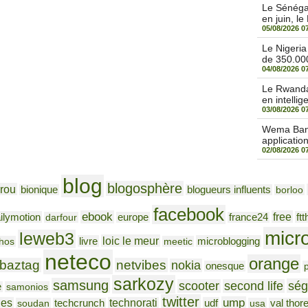
Le Sénégal
en juin, le
05/08/2026 0
Le Nigeri
de 350.000
04/08/2026 0
Le Rwanda 
en intellige
03/08/2026 0
Wema Bank 
applicatio
02/08/2026 0
blog
blogosphère
rou
bionique
blogueurs influents
borloo
facebook
ebook
free
ilymotion
ftt
darfour
europe
france24
micr
leweb3
loic le meur
livre
microblogging
hos
meetic
neteco
orange
baztag
netvibes
nokia
onesque
sarkozy
samsung
ség
scooter
second life
e
samonios
twitter
ump
nes
technorati
udf
soudan
techcrunch
usa
val thor