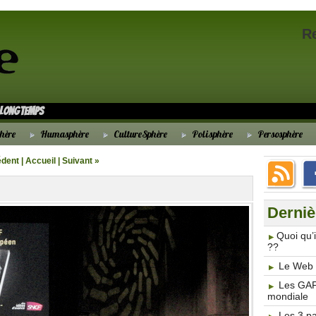
R
s longtemps
hère
Humasphère
CultureSphère
Polisphère
Persosphère
édent
|
Accueil
|
Suivant »
Derniè
​Quoi qu
??
Le Web 3
Les GAF
mondiale
Les 3 p