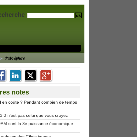
echerche
PuboSphere
res notes
’il en coûte ? Pendant combien de temps
.0 n’est pas celui que vous croyez
AM sont la 3e puissance économique
aradoxes des Gilets jaunes