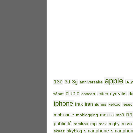
apple
13e
3g
bay
3d
anniversaire
clubic
cyrealis
da
sénat
concert
criteo
iphone
irak
iran
itunes
kelkoo
lesec
na
mozilla
mobinaute
moblogging
mp3
publicité
rap
rugby
ramirou
rock
russi
skyblog
smartphone
smartpho
skaaz