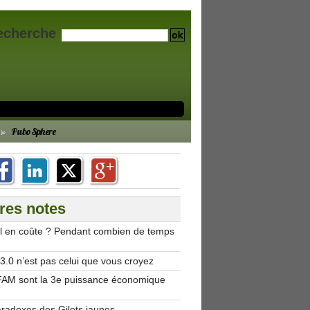
echerche
PuboSphere
res notes
’il en coûte ? Pendant combien de temps
.0 n’est pas celui que vous croyez
AM sont la 3e puissance économique
aradoxes des Gilets jaunes