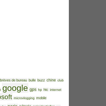
brèves de bureau
bulle
buzz
chine
club
google
gps
h
htc
hp
internet
osoft
microvlogging
mobile