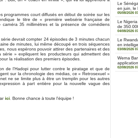
Le Sénégal
en juin, le
05/08/2026 0
es programmes court diffusés en début de soirée sur les
vendique le titre de « première websérie française de
Le Nigeri
e caméra 35 millimètres et la présence de comédiens
de 350.000
04/08/2026 0
 série devrait compter 24 épisodes de 3 minutes chacun
Le Rwanda 
izaine de minutes, lui même découpé en trois séquences
en intellige
s, nous espérons pouvoir attirer des partenaires et des
03/08/2026 0
la série » expliquent les producteurs qui admettent des
Wema Bank 
pour la réalisation des premiers épisodes.
applicatio
02/08/2026 0
n de l’Hadopi pour lutter contre le piratage et que de
ogent sur la chronologie des médias, ce « Retrosexuel »
rnet ne se limite plus à être un tremplin pour les autres
’expression à part entière pour la nouvelle vague des
par
ici
. Bonne chance à toute l'équipe !