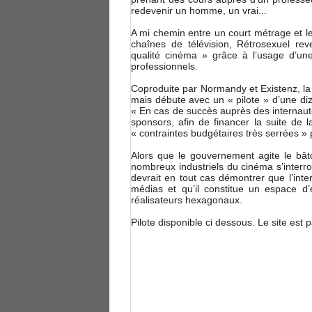
redevenir un homme, un vrai...
A mi chemin entre un court métrage et l
chaînes de télévision, Rétrosexuel re
qualité cinéma » grâce à l’usage d’un
professionnels.
Coproduite par Normandy et Existenz, la
mais débute avec un « pilote » d’une d
« En cas de succès auprès des internaute
sponsors, afin de financer la suite de 
« contraintes budgétaires très serrées » 
Alors que le gouvernement agite le bâto
nombreux industriels du cinéma s’interr
devrait en tout cas démontrer que l’inte
médias et qu’il constitue un espace d
réalisateurs hexagonaux.
Pilote disponible ci dessous. Le site est 