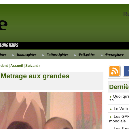
R
s longtemps
hère
Humasphère
CultureSphère
Polisphère
Persosphère
édent
|
Accueil
|
Suivant »
t Metrage aux grandes
Derniè
​Quoi qu
??
Le Web 3
Les GAF
mondiale
Les 3 p