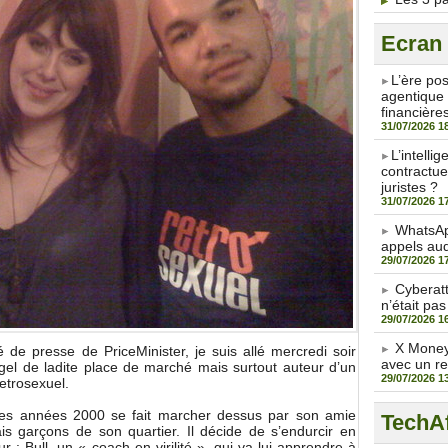
Ecran
​L’ère po
agentique 
financière
31/07/2026 1
​L’intell
contractue
juristes ?
31/07/2026 1
WhatsAp
appels aud
29/07/2026 1
Cyberat
n’était pas
29/07/2026 1
X Money 
hé de presse de PriceMinister, je suis allé mercredi soir
avec un r
el de ladite place de marché mais surtout auteur d’un
29/07/2026 1
etrosexuel.
 des années 2000 se fait marcher dessus par son amie
TechAf
is garçons de son quartier. Il décide de s’endurcir en
 : Bull, un « coach en virilité », qui va lui apprendre à