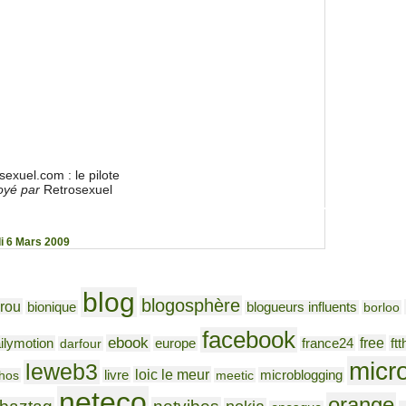
sexuel.com : le pilote
oyé par
Retrosexuel
i 6 Mars 2009
blog
blogosphère
rou
bionique
blogueurs influents
borloo
facebook
ebook
free
ilymotion
ftt
darfour
europe
france24
micr
leweb3
loic le meur
livre
microblogging
hos
meetic
neteco
orange