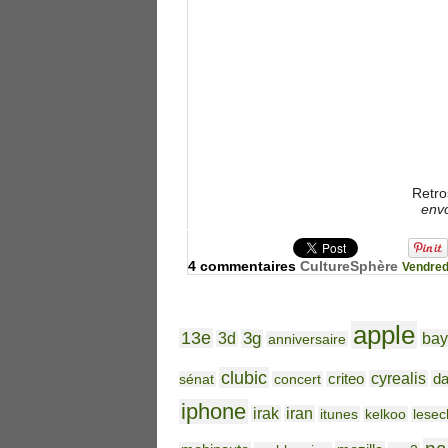
Retro
env
4 commentaires
CultureSphère
Vendred
apple
13e
3g
bay
3d
anniversaire
clubic
cyrealis
da
sénat
concert
criteo
iphone
irak
iran
itunes
kelkoo
lesec