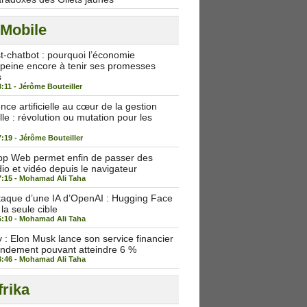
 Mobile
st-chatbot : pourquoi l’économie
peine encore à tenir ses promesses
s
8:11 -
Jérôme Bouteiller
igence artificielle au cœur de la gestion
lle : révolution ou mutation pour les
7:19 -
Jérôme Bouteiller
p Web permet enfin de passer des
io et vidéo depuis le navigateur
7:15 -
Mohamad Ali Taha
taque d’une IA d’OpenAI : Hugging Face
 la seule cible
6:10 -
Mohamad Ali Taha
: Elon Musk lance son service financier
endement pouvant atteindre 6 %
3:46 -
Mohamad Ali Taha
rika