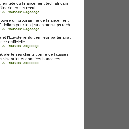
 en tête du financement tech africain
 Nigeria en net recul
7:00 -
Youssouf Sogodogo
a ouvre un programme de financement
 dollars pour les jeunes start-ups tech
7:00 -
Youssouf Sogodogo
et l'Égypte renforcent leur partenariat
nce artificielle
7:00 -
Youssouf Sogodogo
alerte ses clients contre de fausses
ns visant leurs données bancaires
7:00 -
Youssouf Sogodogo