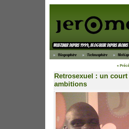
webziner depuis 1999, blogueur depuis moin
Blogosphère
Technosphère
Mobisp
« Préc
Retrosexuel : un cour
ambitions