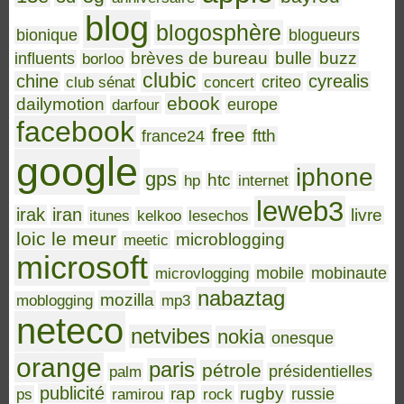
blog
blogosphère
bionique
blogueurs
brèves de bureau
bulle
buzz
influents
borloo
clubic
chine
cyrealis
club sénat
concert
criteo
ebook
dailymotion
darfour
europe
facebook
free
ftth
france24
google
iphone
gps
htc
hp
internet
leweb3
irak
iran
livre
itunes
kelkoo
lesechos
loic le meur
microblogging
meetic
microsoft
microvlogging
mobile
mobinaute
nabaztag
mozilla
moblogging
mp3
neteco
netvibes
nokia
onesque
orange
paris
pétrole
palm
présidentielles
publicité
rap
rugby
ps
ramirou
rock
russie