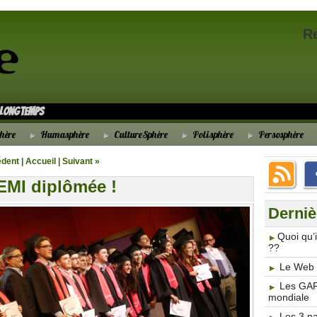
R
s longtemps
hère
Humasphère
CultureSphère
Polisphère
Persosphère
édent
|
Accueil
|
Suivant »
EMI diplômée !
Derniè
​Quoi qu
??
Le Web 3
Les GAF
mondiale
Les 3 p