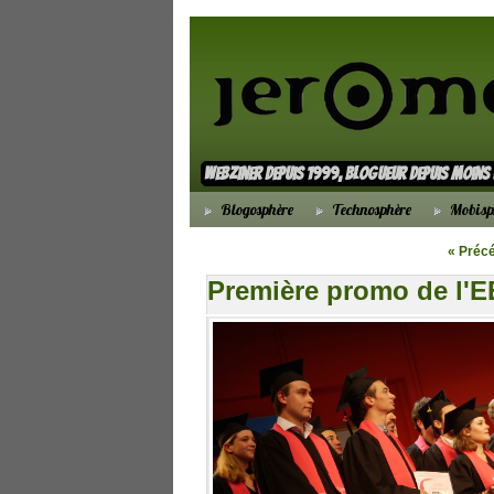
webziner depuis 1999, blogueur depuis moin
Blogosphère
Technosphère
Mobisp
« Préc
Première promo de l'E