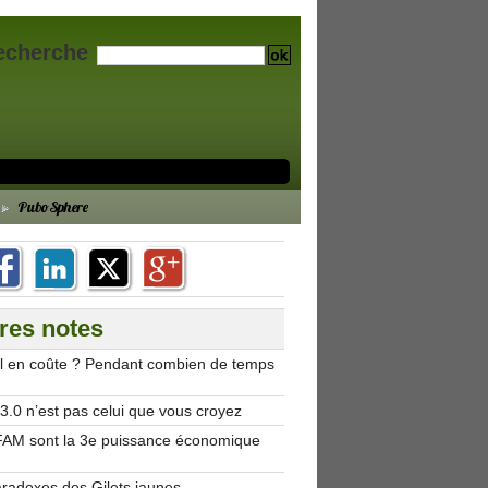
echerche
PuboSphere
res notes
’il en coûte ? Pendant combien de temps
.0 n’est pas celui que vous croyez
AM sont la 3e puissance économique
aradoxes des Gilets jaunes