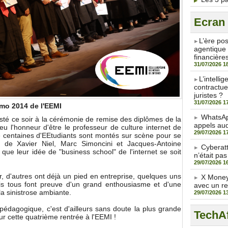
Ecran
​L’ère po
agentique 
financière
31/07/2026 1
​L’intell
contractue
juristes ?
31/07/2026 1
mo 2014 de l'EEMI
WhatsAp
sisté ce soir à la cérémonie de remise des diplômes de la
appels aud
eu l'honneur d'être le professeur de culture internet de
29/07/2026 1
 centaines d'EEtudiants sont montés sur scène pour se
s de Xavier Niel, Marc Simoncini et Jacques-Antoine
Cyberat
 que leur idée de "business school" de l'internet se soit
n’était pas
29/07/2026 1
, d'autres ont déjà un pied en entreprise, quelques uns
X Money 
is tous font preuve d'un grand enthousiasme et d'une
avec un r
la sinistrose ambiante.
29/07/2026 1
édagogique, c'est d'ailleurs sans doute la plus grande
TechAf
ur cette quatrième rentrée à l'EEMI !