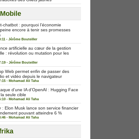
 Mobile
st-chatbot : pourquoi l’économie
peine encore à tenir ses promesses
s
8:11 -
Jérôme Bouteiller
igence artificielle au cœur de la gestion
lle : révolution ou mutation pour les
7:19 -
Jérôme Bouteiller
p Web permet enfin de passer des
io et vidéo depuis le navigateur
7:15 -
Mohamad Ali Taha
taque d’une IA d’OpenAI : Hugging Face
 la seule cible
6:10 -
Mohamad Ali Taha
: Elon Musk lance son service financier
endement pouvant atteindre 6 %
3:46 -
Mohamad Ali Taha
rika