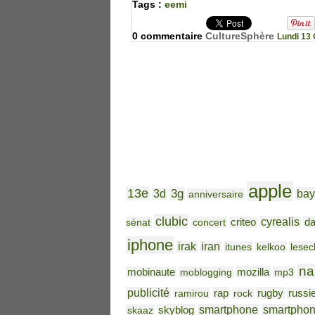
Tags :
eemi
0 commentaire
CultureSphère
Lundi 13
apple
13e
3g
bay
3d
anniversaire
clubic
cyrealis
da
sénat
concert
criteo
iphone
irak
iran
itunes
kelkoo
lesec
na
mozilla
mobinaute
moblogging
mp3
publicité
rap
rugby
ramirou
rock
russi
skyblog
smartphone
smartpho
skaaz