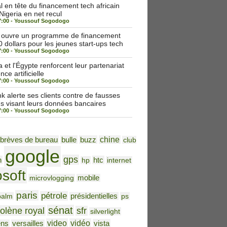
 en tête du financement tech africain
 Nigeria en net recul
7:00 -
Youssouf Sogodogo
a ouvre un programme de financement
 dollars pour les jeunes start-ups tech
7:00 -
Youssouf Sogodogo
et l'Égypte renforcent leur partenariat
nce artificielle
7:00 -
Youssouf Sogodogo
alerte ses clients contre de fausses
ns visant leurs données bancaires
7:00 -
Youssouf Sogodogo
brèves de bureau
bulle
buzz
chine
club
google
gps
h
htc
hp
internet
osoft
microvlogging
mobile
paris
pétrole
palm
présidentielles
ps
sénat
olène royal
sfr
silverlight
video
vidéo
vista
ens
versailles