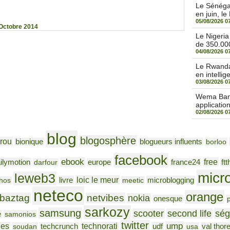
Le Sénégal
en juin, le
05/08/2026 0
 Octobre 2014
Le Nigeri
de 350.000
04/08/2026 0
Le Rwanda 
en intellige
03/08/2026 0
Wema Bank 
applicatio
02/08/2026 0
blog
blogosphère
rou
bionique
blogueurs influents
borloo
facebook
ebook
free
ilymotion
ftt
darfour
europe
france24
micr
leweb3
loic le meur
livre
microblogging
hos
meetic
neteco
orange
baztag
netvibes
nokia
onesque
sarkozy
samsung
ség
scooter
second life
e
samonios
twitter
ump
nes
technorati
udf
soudan
techcrunch
usa
val thor