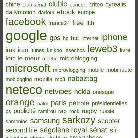
clubic
chine
cyrealis
club sénat
concert
criteo
ebook
dailymotion
darfour
europe
facebook
free
ftth
france24
google
iphone
gps
htc
hp
internet
leweb3
irak
iran
livre
itunes
kelkoo
lesechos
loic le meur
microblogging
meetic
microsoft
microvlogging
mobile
mobinaute
nabaztag
mozilla
moblogging
mp3
neteco
netvibes
nokia
onesque
orange
paris
pétrole
palm
présidentielles
publicité
rap
rugby
ps
ramirou
rock
russie
sarkozy
samsung
scooter
samonios
sénat
ségolène royal
second life
sfr
smartphone
skyblog