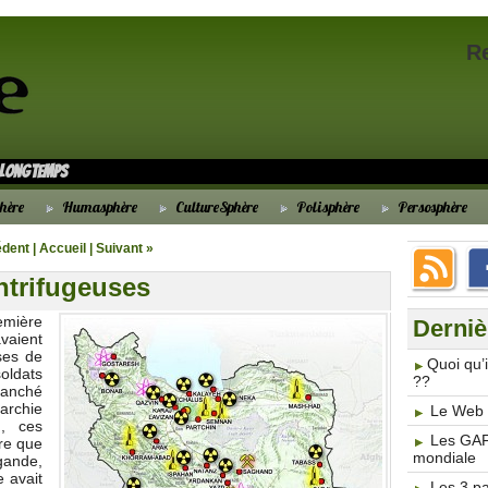
R
s longtemps
hère
Humasphère
CultureSphère
Polisphère
Persosphère
édent
|
Accueil
|
Suivant »
ntrifugeuses
emière
Derniè
vaient
ses de
​Quoi qu
oldats
??
ranché
archie
Le Web 3
d, ces
Les GAF
re que
mondiale
gande,
e avait
Les 3 p