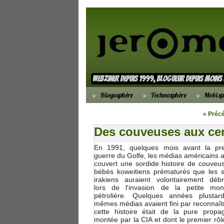
webziner depuis 1999, blogueur depuis moin
Blogosphère
Technosphère
Mobisp
« Préc
Des couveuses aux ce
En 1991, quelques mois avant la pr
guerre du Golfe, les médias américains a
couvert une sordide histoire de couveu
bébés koweitiens prématurés que les s
irakiens auraient volontairement déb
lors de l'invasion de la petite mon
pétrolière. Quelques années plustar
mêmes médias avaient fini par reconnaît
cette histoire était de la pure propa
montée par la CIA et dont le premier rôl