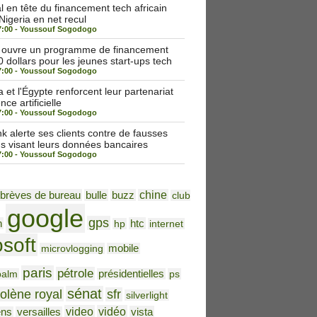
 en tête du financement tech africain
 Nigeria en net recul
7:00 -
Youssouf Sogodogo
a ouvre un programme de financement
 dollars pour les jeunes start-ups tech
7:00 -
Youssouf Sogodogo
et l'Égypte renforcent leur partenariat
nce artificielle
7:00 -
Youssouf Sogodogo
alerte ses clients contre de fausses
ns visant leurs données bancaires
7:00 -
Youssouf Sogodogo
brèves de bureau
bulle
buzz
chine
club
google
gps
h
htc
hp
internet
osoft
microvlogging
mobile
paris
pétrole
palm
présidentielles
ps
sénat
olène royal
sfr
silverlight
video
vidéo
vista
ens
versailles