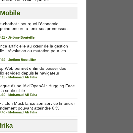
 Mobile
st-chatbot : pourquoi l’économie
peine encore à tenir ses promesses
s
8:11 -
Jérôme Bouteiller
igence artificielle au cœur de la gestion
lle : révolution ou mutation pour les
7:19 -
Jérôme Bouteiller
p Web permet enfin de passer des
io et vidéo depuis le navigateur
7:15 -
Mohamad Ali Taha
taque d’une IA d’OpenAI : Hugging Face
 la seule cible
6:10 -
Mohamad Ali Taha
: Elon Musk lance son service financier
endement pouvant atteindre 6 %
3:46 -
Mohamad Ali Taha
rika