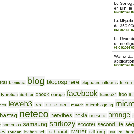
Le Sénégal
en juin, le
05/08/2026 0
Le Nigeri
de 350.000
04/08/2026 0
Le Rwanda 
en intellige
03/08/2026 0
Wema Bank 
applicatio
02/08/2026 0
blog
blogosphère
rou
bionique
blogueurs influents
borloo
facebook
ebook
free
ilymotion
ftt
darfour
europe
france24
micr
leweb3
loic le meur
livre
microblogging
hos
meetic
neteco
orange
baztag
netvibes
nokia
onesque
sarkozy
samsung
ség
scooter
second life
e
samonios
twitter
ump
nes
technorati
udf
soudan
techcrunch
usa
val thor