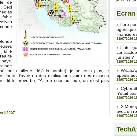
lle de
. Ceci
médias
Ecran
 fable
sives
​L’ère po
seconde
agentique 
financière
31/07/2026 1
ofonde
geuses
​L’intell
j'ai le
contractue
éalité
juristes ?
 pays.
31/07/2026 1
calade
WhatsAp
aël ont d'ailleurs déjà la bombe), je ne crois plus, je
appels aud
e faute d'avoir eu des explications voire des excuses
29/07/2026 1
dit le proverbe, "À trop crier au loup, on n'est plus
Cyberat
n’était pas
29/07/2026 1
X Money 
avec un r
vril 2007
29/07/2026 1
TechAf