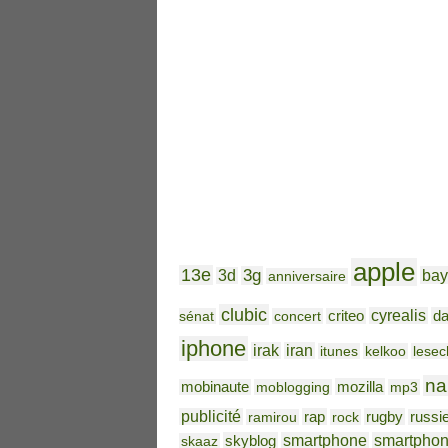
apple
13e
3g
bay
3d
anniversaire
clubic
cyrealis
da
sénat
concert
criteo
iphone
irak
iran
itunes
kelkoo
lesec
na
mozilla
mobinaute
moblogging
mp3
publicité
rap
rugby
ramirou
rock
russi
skyblog
smartphone
smartpho
skaaz