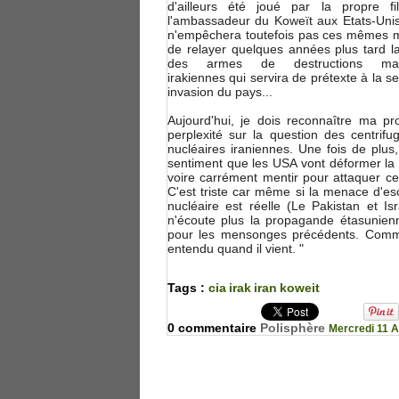
d'ailleurs été joué par la propre fi
l'ambassadeur du Koweït aux Etats-Unis
n'empêchera toutefois pas ces mêmes 
de relayer quelques années plus tard la
des armes de destructions mas
irakiennes qui servira de prétexte à la 
invasion du pays...
Aujourd'hui, je dois reconnaître ma pr
perplexité sur la question des centrifu
nucléaires iraniennes. Une fois de plus, 
sentiment que les USA vont déformer la r
voire carrément mentir pour attaquer ce
C'est triste car même si la menace d'es
nucléaire est réelle (Le Pakistan et Isr
n'écoute plus la propagande étasunienn
pour les mensonges précédents. Comme 
entendu quand il vient. "
Tags :
cia
irak
iran
koweit
0 commentaire
Polisphère
Mercredi 11 A