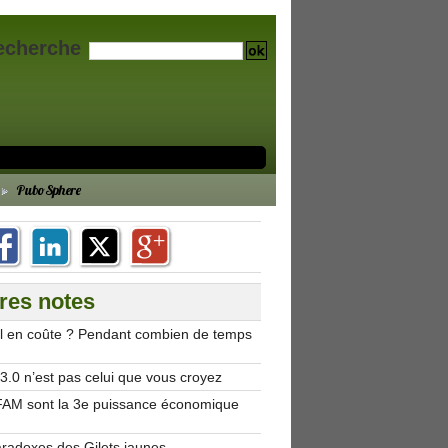
echerche
PuboSphere
res notes
’il en coûte ? Pendant combien de temps
.0 n’est pas celui que vous croyez
AM sont la 3e puissance économique
aradoxes des Gilets jaunes