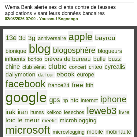
Wema Bank alerte ses clients contre de fausses
applications visant leurs données bancaires
02/08/2026 07:00 -
Youssouf Sogodogo
apple
13e
3g
bayrou
3d
anniversaire
blog
blogosphère
bionique
blogueurs
brèves de bureau
bulle
buzz
influents
borloo
clubic
chine
cyrealis
club sénat
concert
criteo
ebook
dailymotion
darfour
europe
facebook
free
ftth
france24
google
iphone
gps
htc
hp
internet
leweb3
irak
iran
livre
itunes
kelkoo
lesechos
loic le meur
microblogging
meetic
microsoft
microvlogging
mobile
mobinaute