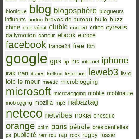
blog
blogosphère
bionique
blogueurs
brèves de bureau
bulle
buzz
influents
borloo
clubic
chine
cyrealis
club sénat
concert
criteo
ebook
dailymotion
darfour
europe
facebook
free
ftth
france24
google
iphone
gps
htc
hp
internet
leweb3
irak
iran
livre
itunes
kelkoo
lesechos
loic le meur
microblogging
meetic
microsoft
microvlogging
mobile
mobinaute
nabaztag
mozilla
moblogging
mp3
neteco
netvibes
nokia
onesque
orange
paris
pétrole
palm
présidentielles
publicité
rap
rugby
ps
ramirou
rock
russie