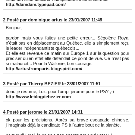
http://damdam.typepad.com/
2.
Posté par
dominique artus
le 23/01/2007 11:49
Bonjour,
pardon mais vous faites une petite erreur... Ségolène Royal
n'était pas en déplacement au Québec, elle a simplement reçu
le leader indépendantiste québecois...
Et elle est revenue ce matin sur Europe 1 sur la question pour
préciser qu'en effet elle défendait ce point de vue. Ce n'est pas
si maladroit... Pour la Wallonie, bon courage.
http://artusfromparis.blogspirit.com/
3.
Posté par
Thierry BEZIER
le 23/01/2007 11:51
donc je résume, Loic pour l'ump, jérome pour le PS? ;-)
http://www.leblogdebezier.com
4.
Posté par
jerome
le 23/01/2007 14:31
ok pour les précisions. Après sa brave escapade chinoise,
j'imaginais déjà la candidate PS à l'autre bout de la planète.