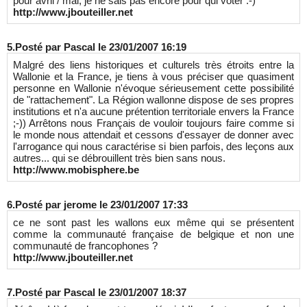
pour avril / mai, je ne sais pas encore pour qui voter :-)
http://www.jbouteiller.net
5.
Posté par
Pascal
le 23/01/2007 16:19
Malgré des liens historiques et culturels très étroits entre la
Wallonie et la France, je tiens à vous préciser que quasiment
personne en Wallonie n'évoque sérieusement cette possibilité
de "rattachement". La Région wallonne dispose de ses propres
institutions et n'a aucune prétention territoriale envers la France
;-)) Arrêtons nous Français de vouloir toujours faire comme si
le monde nous attendait et cessons d'essayer de donner avec
l'arrogance qui nous caractérise si bien parfois, des leçons aux
autres... qui se débrouillent très bien sans nous.
http://www.mobisphere.be
6.
Posté par
jerome
le 23/01/2007 17:33
ce ne sont past les wallons eux même qui se présentent
comme la communauté française de belgique et non une
communauté de francophones ?
http://www.jbouteiller.net
7.
Posté par
Pascal
le 23/01/2007 18:37