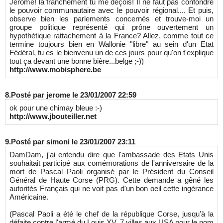
Jérôme! là franchement tu me déçois! Il ne faut pas confondre
le pouvoir communautaire avec le pouvoir régional.... Et puis,
observe bien les parlements concernés et trouve-moi un
groupe politique représenté qui prône ouvertement un
hypothétique rattachement à la France? Allez, comme tout ce
termine toujours bien en Wallonie "libre" au sein d'un Etat
Fédéral, tu es le bienvenu un de ces jours pour qu'on t'explique
tout ça devant une bonne bière...belge ;-))
http://www.mobisphere.be
8.
Posté par
jerome
le 23/01/2007 22:59
ok pour une chimay bleue :-)
http://www.jbouteiller.net
9.
Posté par
simoni
le 23/01/2007 23:11
DamDam, j'ai entendu dire que l'ambassade des Etats Unis
souhaitait participé aux comémorations de l'anniversaire de la
mort de Pascal Paoli organisé par le Président du Conseil
Général de Haute Corse (PRG). Cette demande a gêné les
autorités Français qui ne voit pas d'un bon oeil cette ingérance
Américaine.
(Pascal Paoli a été le chef de la république Corse, jusqu'à la
défaite contre l'armé du Louis XV. 7 villes aux USA pour le nom